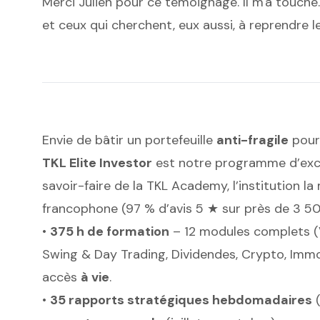
Merci Julien pour ce témoignage. Il m'a touché. E
et ceux qui cherchent, eux aussi, à reprendre le
Envie de bâtir un portefeuille
anti-fragile
pour
TKL Elite Investor
est notre programme d’excel
savoir-faire de la TKL Academy, l’institution 
francophone (97 % d’avis 5 ★ sur près de 3 5
•
375 h de formation
– 12 modules complets (
Swing & Day Trading, Dividendes, Crypto, Immob
accès
à vie
.
•
35 rapports stratégiques hebdomadaires
(