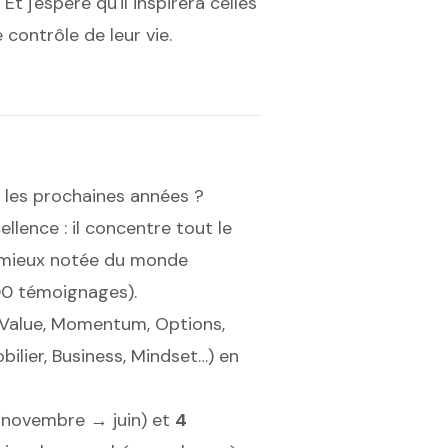
t j'espère qu'il inspirera celles
 contrôle de leur vie.
 les prochaines années ?
lence : il concentre tout le
la mieux notée du monde
00 témoignages).
Value, Momentum, Options,
ilier, Business, Mindset…) en
novembre → juin) et
4