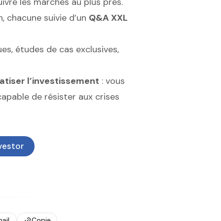
uivre les marchés au plus près.
n, chacune suivie d’un
Q&A XXL
s, études de cas exclusives,
tiser l’investissement
: vous
capable de résister aux crises
nvestor
ail
Copie