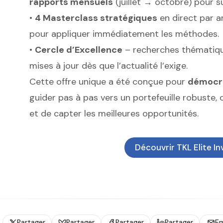
rapports mensuels
(juillet → octobre) pour s
•
4 Masterclass stratégiques
en direct par a
pour appliquer immédiatement les méthodes.
•
Cercle d’Excellence
– recherches thématique
mises à jour dès que l’actualité l’exige.
Cette offre unique a été conçue pour
démocra
guider pas à pas vers un portefeuille robuste, 
et de capter les meilleures opportunités.
Découvrir TKL Elite I
Partager
Partager
Partager
Partager
Em